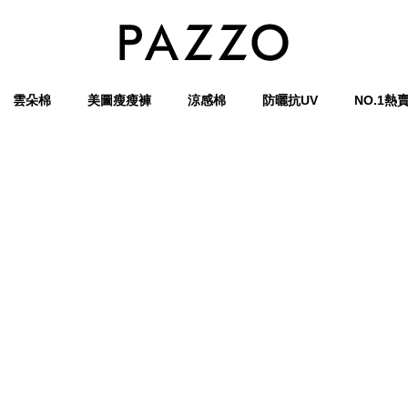
雲朵棉
美圖瘦瘦褲
涼感棉
防曬抗UV
NO.1熱