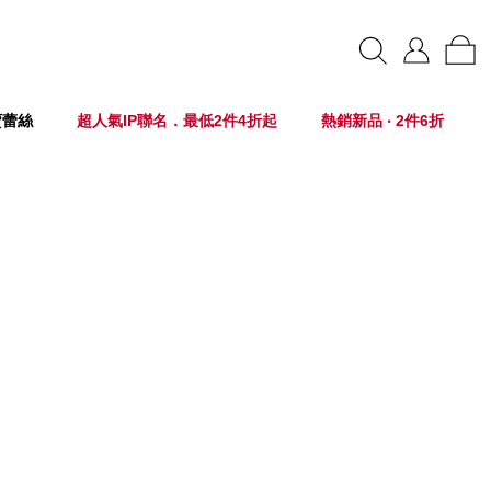
賣蕾絲
超人氣IP聯名．最低2件4折起
熱銷新品 ‧ 2件6折