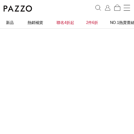
新品
熱銷補貨
聯名4折起
2件6折
NO.1熱賣蕾