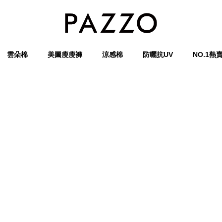
雲朵棉
美圖瘦瘦褲
涼感棉
防曬抗UV
NO.1熱