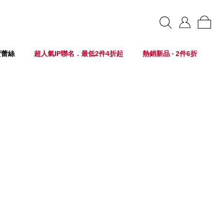
賣蕾絲
超人氣IP聯名．最低2件4折起
熱銷新品 ‧ 2件6折