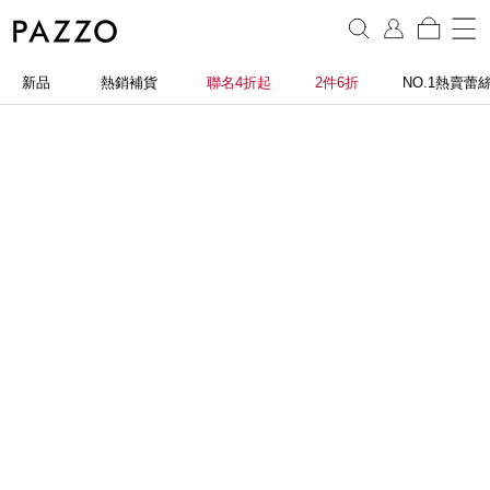
新品
熱銷補貨
聯名4折起
2件6折
NO.1熱賣蕾