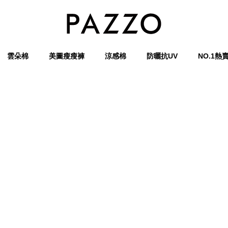
雲朵棉
美圖瘦瘦褲
涼感棉
防曬抗UV
NO.1熱