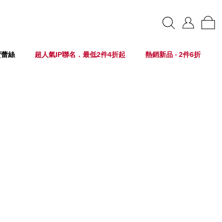
賣蕾絲
超人氣IP聯名．最低2件4折起
熱銷新品 ‧ 2件6折