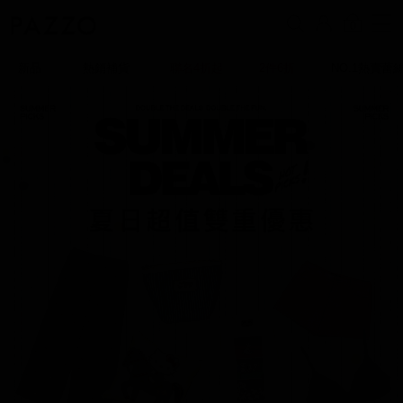
0
新品
熱銷補貨
聯名4折起
2件6折
NO.1熱賣蕾