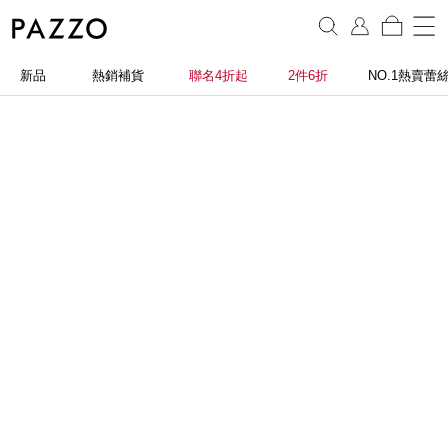
新品
熱銷補貨
聯名4折起
2件6折
NO.1熱賣蕾