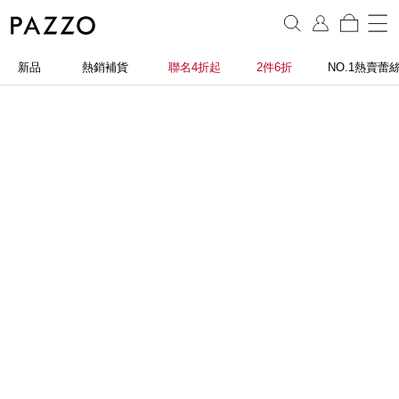
新品
熱銷補貨
聯名4折起
2件6折
NO.1熱賣蕾