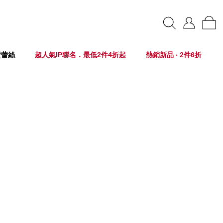
賣蕾絲
超人氣IP聯名．最低2件4折起
熱銷新品 ‧ 2件6折