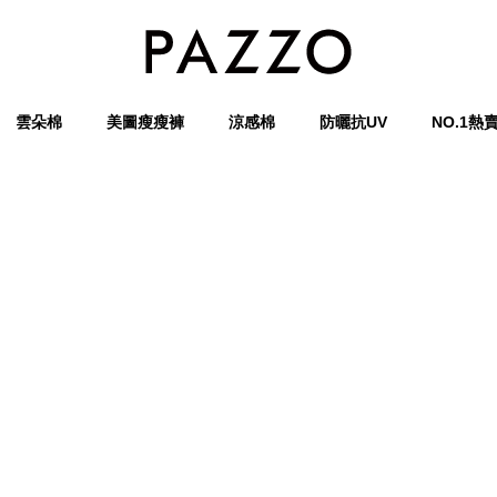
雲朵棉
美圖瘦瘦褲
涼感棉
防曬抗UV
NO.1熱