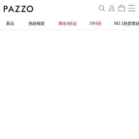
新品
熱銷補貨
聯名4折起
2件6折
NO.1熱賣蕾