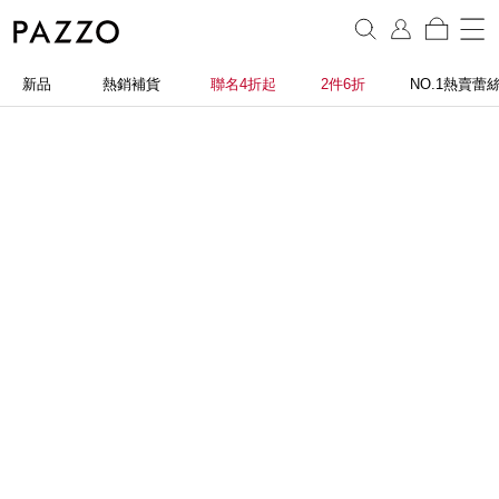
新品
熱銷補貨
聯名4折起
2件6折
NO.1熱賣蕾