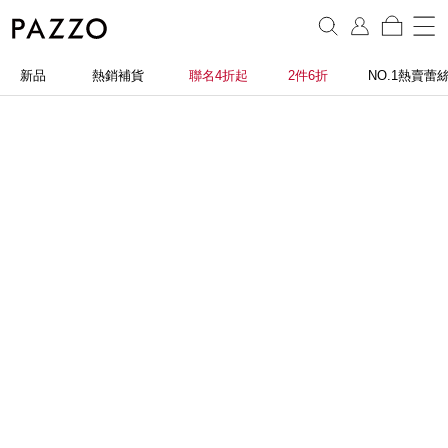
新品
熱銷補貨
聯名4折起
2件6折
NO.1熱賣蕾