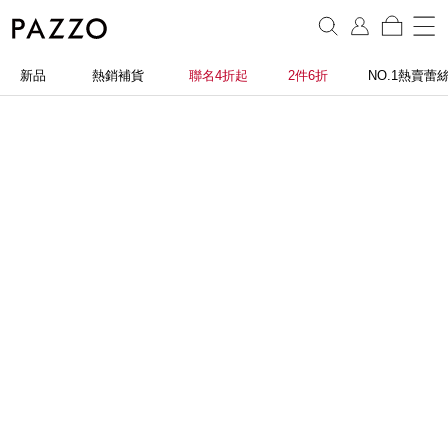
新品
熱銷補貨
聯名4折起
2件6折
NO.1熱賣蕾