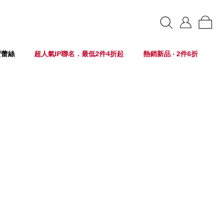
賣蕾絲
超人氣IP聯名．最低2件4折起
熱銷新品 ‧ 2件6折