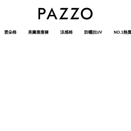
雲朵棉
美圖瘦瘦褲
涼感棉
防曬抗UV
NO.1熱