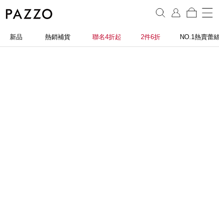
新品
熱銷補貨
聯名4折起
2件6折
NO.1熱賣蕾