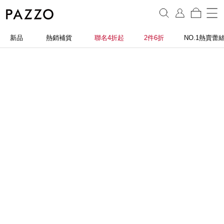
新品
熱銷補貨
聯名4折起
2件6折
NO.1熱賣蕾