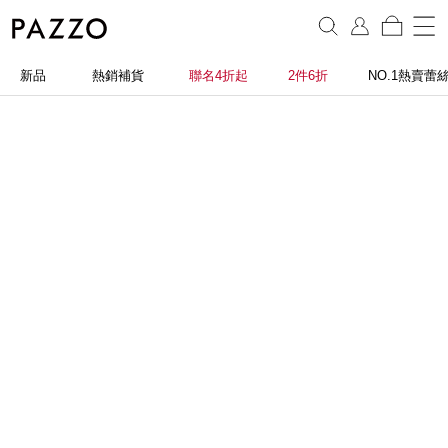
新品
熱銷補貨
聯名4折起
2件6折
NO.1熱賣蕾