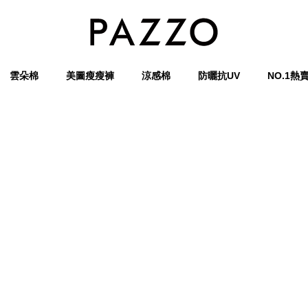
雲朵棉
美圖瘦瘦褲
涼感棉
防曬抗UV
NO.1熱