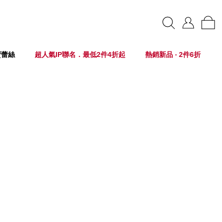
賣蕾絲
超人氣IP聯名．最低2件4折起
熱銷新品 ‧ 2件6折