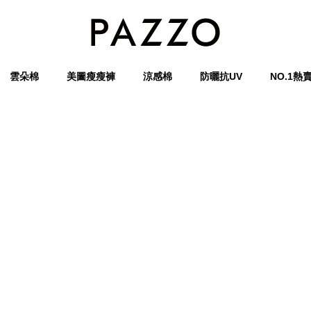
雲朵棉
美圖瘦瘦褲
涼感棉
防曬抗UV
NO.1熱