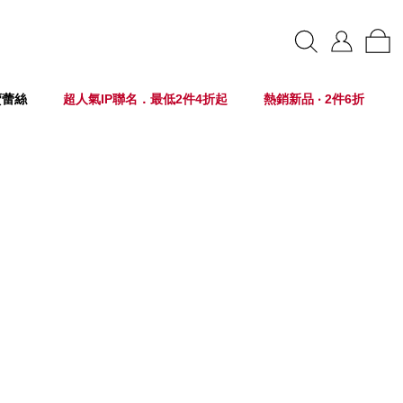
賣蕾絲
超人氣IP聯名．最低2件4折起
熱銷新品 ‧ 2件6折