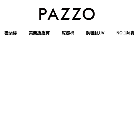
雲朵棉
美圖瘦瘦褲
涼感棉
防曬抗UV
NO.1熱