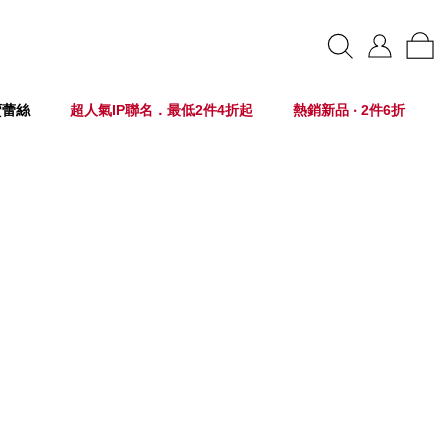
賣蕾絲
超人氣IP聯名．最低2件4折起
熱銷新品 ‧ 2件6折