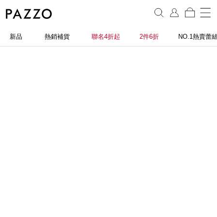
新品
熱銷補貨
聯名4折起
2件6折
NO.1熱賣蕾