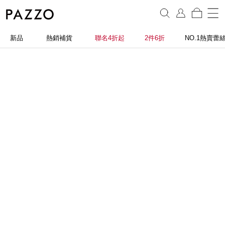
新品
熱銷補貨
聯名4折起
2件6折
NO.1熱賣蕾