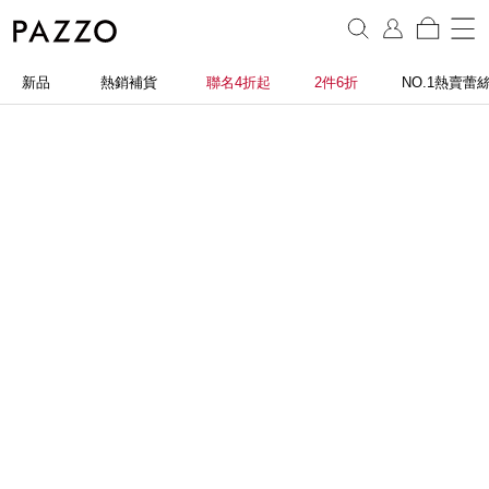
新品
熱銷補貨
聯名4折起
2件6折
NO.1熱賣蕾