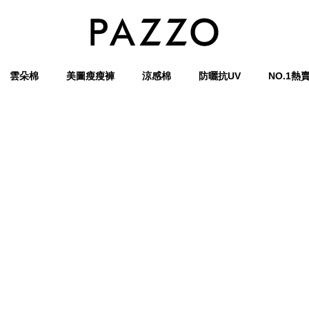
雲朵棉
美圖瘦瘦褲
涼感棉
防曬抗UV
NO.1熱