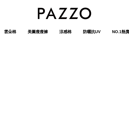
雲朵棉
美圖瘦瘦褲
涼感棉
防曬抗UV
NO.1熱