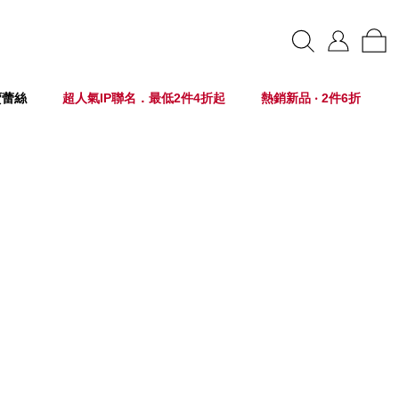
賣蕾絲
超人氣IP聯名．最低2件4折起
熱銷新品 ‧ 2件6折