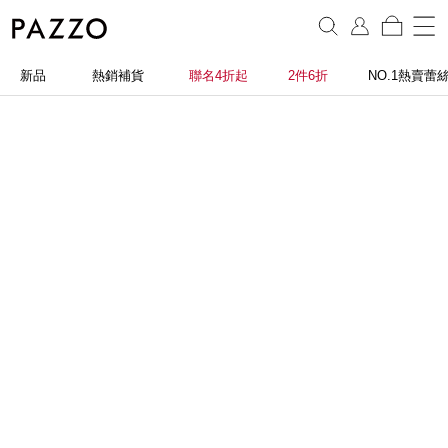
新品
熱銷補貨
聯名4折起
2件6折
NO.1熱賣蕾