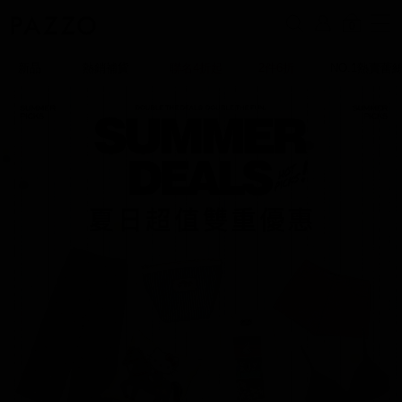
0
新品
熱銷補貨
聯名4折起
2件6折
NO.1熱賣蕾