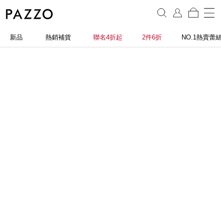
新品
熱銷補貨
聯名4折起
2件6折
NO.1熱賣蕾