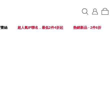
賣蕾絲
超人氣IP聯名．最低2件4折起
熱銷新品 ‧ 2件6折