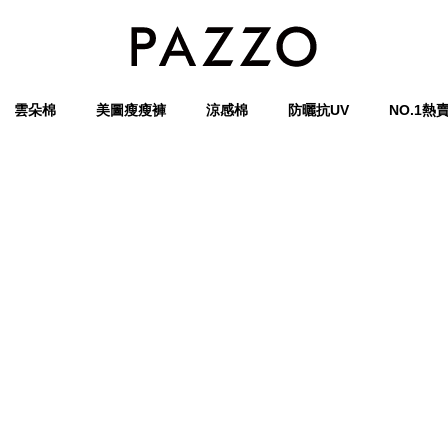
雲朵棉
美圖瘦瘦褲
涼感棉
防曬抗UV
NO.1熱