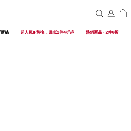
賣蕾絲
超人氣IP聯名．最低2件4折起
熱銷新品 ‧ 2件6折