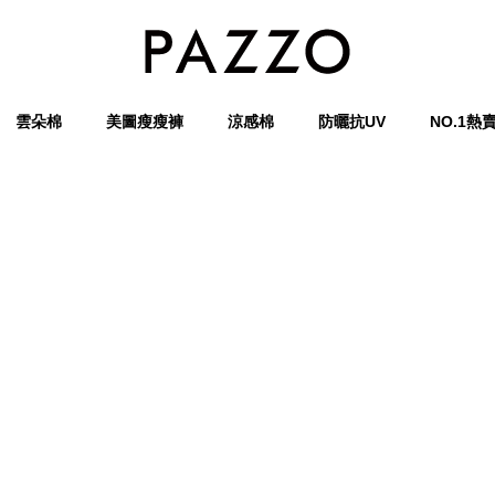
雲朵棉
美圖瘦瘦褲
涼感棉
防曬抗UV
NO.1熱