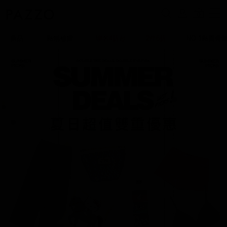
0
新品
熱銷補貨
聯名4折起
2件6折
NO.1熱賣蕾