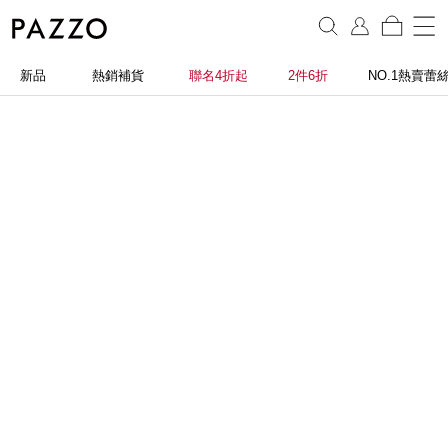
新品
熱銷補貨
聯名4折起
2件6折
NO.1熱賣蕾