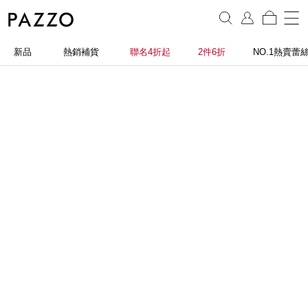
新品
熱銷補貨
聯名4折起
2件6折
NO.1熱賣蕾