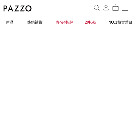
新品
熱銷補貨
聯名4折起
2件6折
NO.1熱賣蕾