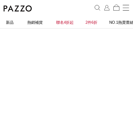
新品
熱銷補貨
聯名4折起
2件6折
NO.1熱賣蕾