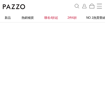
新品
熱銷補貨
聯名4折起
2件6折
NO.1熱賣蕾