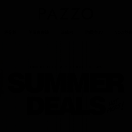
雲朵棉
美圖瘦瘦褲
涼感棉
防曬抗UV
NO.1熱