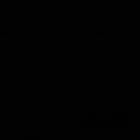
0
賣蕾絲
超人氣IP聯名．最低2件4折起
熱銷新品 ‧ 2件6折