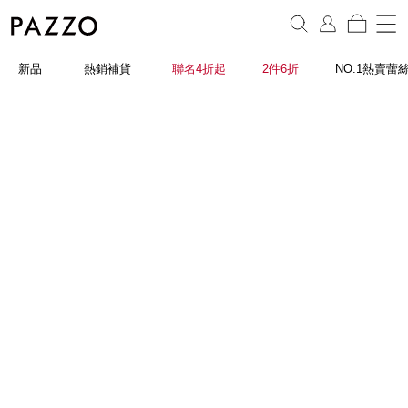
新品
熱銷補貨
聯名4折起
2件6折
NO.1熱賣蕾