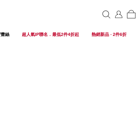
賣蕾絲
超人氣IP聯名．最低2件4折起
熱銷新品 ‧ 2件6折