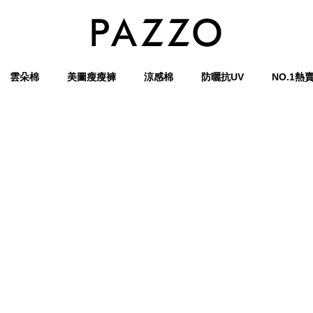
雲朵棉
美圖瘦瘦褲
涼感棉
防曬抗UV
NO.1熱