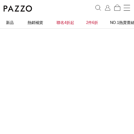
新品
熱銷補貨
聯名4折起
2件6折
NO.1熱賣蕾