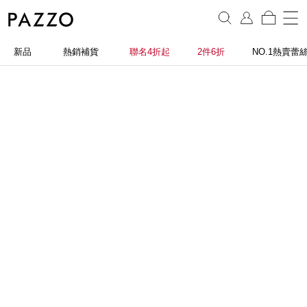
新品
熱銷補貨
聯名4折起
2件6折
NO.1熱賣蕾