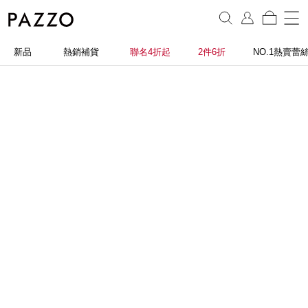
新品
熱銷補貨
聯名4折起
2件6折
NO.1熱賣蕾