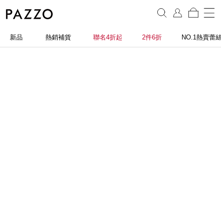
新品
熱銷補貨
聯名4折起
2件6折
NO.1熱賣蕾