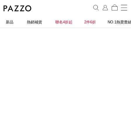
新品
熱銷補貨
聯名4折起
2件6折
NO.1熱賣蕾