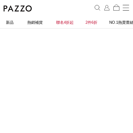
新品
熱銷補貨
聯名4折起
2件6折
NO.1熱賣蕾