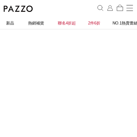
新品
熱銷補貨
聯名4折起
2件6折
NO.1熱賣蕾