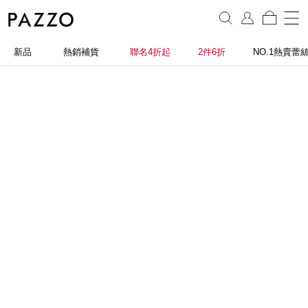
新品
熱銷補貨
聯名4折起
2件6折
NO.1熱賣蕾