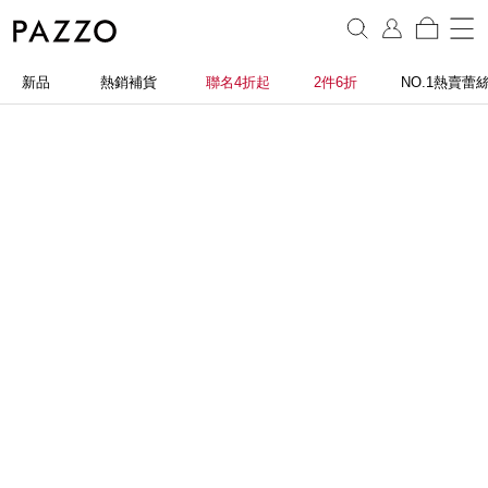
新品
熱銷補貨
聯名4折起
2件6折
NO.1熱賣蕾