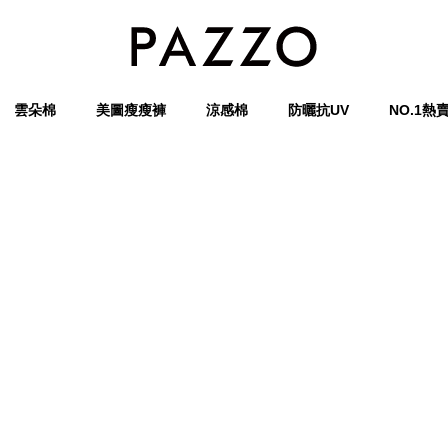
雲朵棉
美圖瘦瘦褲
涼感棉
防曬抗UV
NO.1熱