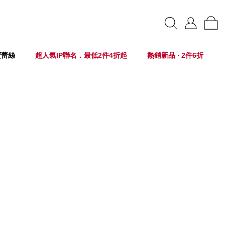
賣蕾絲
超人氣IP聯名．最低2件4折起
熱銷新品 ‧ 2件6折