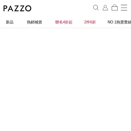
新品
熱銷補貨
聯名4折起
2件6折
NO.1熱賣蕾